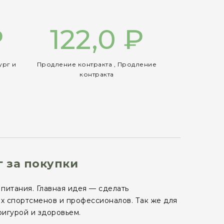
₽
122,0 ₽
ург и
Продление контракта , Продление
я
контракта
г за покупки
 питания. Главная идея — сделать
х спортсменов и профессионалов. Так же для
фигурой и здоровьем.