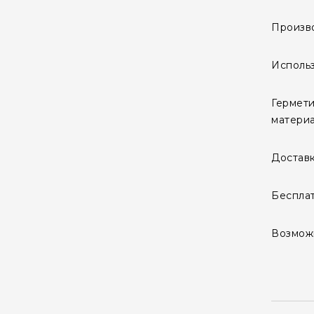
Произво
Использ
Гермети
материа
Доставк
Бесплат
Возможн