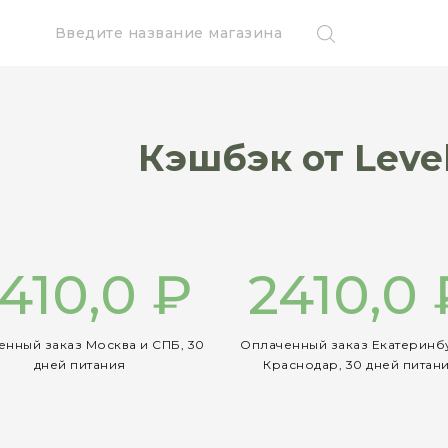
Кэшбэк от Level
410,0 ₽
2410,0 
нный заказ Москва и СПБ, 30
Оплаченный заказ Екатеринб
дней питания
Краснодар, 30 дней питан