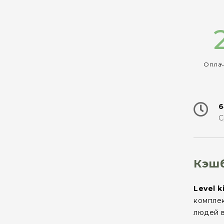
Оплач
6
С
Кэшб
Level k
комплек
людей в